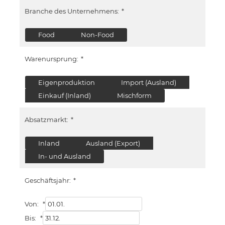
Branche des Unternehmens:
*
Food
Non-Food
Warenursprung:
*
Eigenproduktion
Import (Ausland)
Einkauf (Inland)
Mischform
Absatzmarkt:
*
Inland
Ausland (Export)
In- und Ausland
Geschäftsjahr:
*
Von:
*
Bis:
*