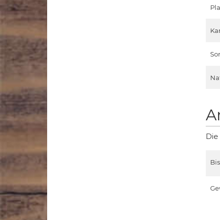
Pla
Ka
So
Na
A
Die
Bi
Ge