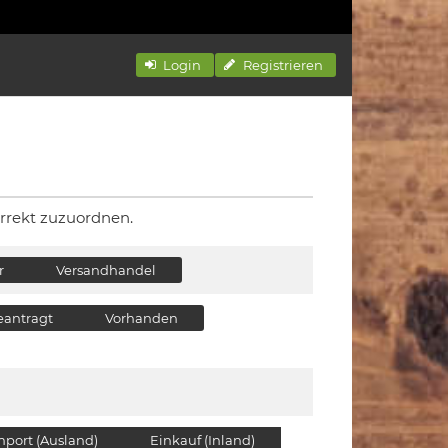
Login
Registrieren
rrekt zuzuordnen.
r
Versandhandel
eantragt
Vorhanden
mport (Ausland)
Einkauf (Inland)