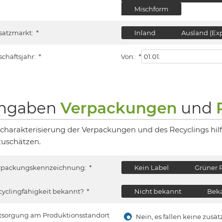
Mischform
satzmarkt:
*
Inland
Ausland (Exp
schäftsjahr:
*
Von:
*
ngaben
Verpackungen
und
 charakterisierung der Verpackungen und des Recyclings hil
zuschätzen.
rpackungskennzeichnung:
*
Kein Label
Grüner 
cyclingfähigkeit bekannt?
*
Nicht bekannt
Beka
tsorgung am Produktionsstandort
Nein, es fallen keine zus