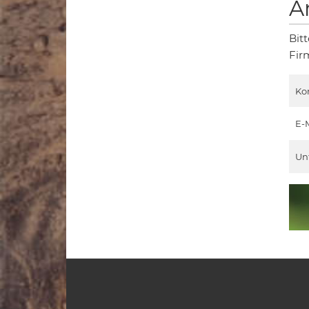
A
Bit
Fir
Ko
E-
Un