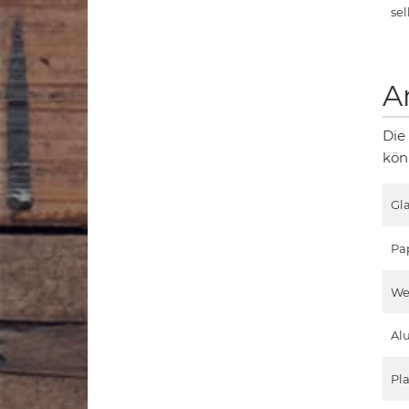
sel
A
Die
kön
Gla
Pa
We
Al
Pla