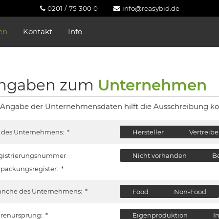
0201 / 75 300 0
info@reasybid.de
en
Kontakt
Info
ngaben zum
Unternehmen
 Angabe der Unternehmensdaten hilft die Ausschreibung ko
t des Unternehmens:
*
Hersteller
Vertreibe
gistrierungsnummer
Nicht vorhanden
B
rpackungsregister:
*
anche des Unternehmens:
*
Food
Non-Food
renursprung:
*
Eigenproduktion
I