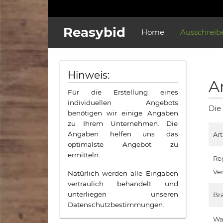
Reasybid
Home
Ausschreib
Hinweis:
A
Für die Erstellung eines
individuellen Angebots
Die
benötigen wir einige Angaben
zu Ihrem Unternehmen. Die
Angaben helfen uns das
Ar
optimalste Angebot zu
ermitteln.
Re
Ve
Natürlich werden alle Eingaben
vertraulich behandelt und
unterliegen unseren
Br
Datenschutzbestimmungen.
Wa