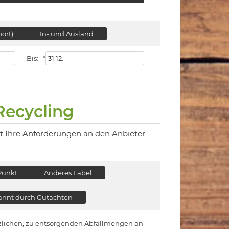
ort)
In- und Ausland
Bis:
*
Recycling
ft Ihre Anforderungen an den Anbieter
Punkt
Anderes Label
nnt durch Gutachten
ätzlichen, zu entsorgenden Abfallmengen an