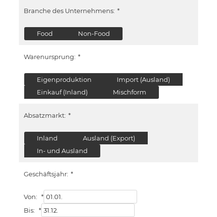
Branche des Unternehmens:
*
Food
Non-Food
Warenursprung:
*
Eigenproduktion
Import (Ausland)
Einkauf (Inland)
Mischform
Absatzmarkt:
*
Inland
Ausland (Export)
In- und Ausland
Geschäftsjahr:
*
Von:
*
Bis:
*