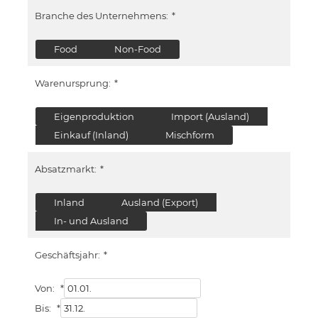
Branche des Unternehmens:
*
Food
Non-Food
Warenursprung:
*
Eigenproduktion
Import (Ausland)
Einkauf (Inland)
Mischform
Absatzmarkt:
*
Inland
Ausland (Export)
In- und Ausland
Geschäftsjahr:
*
Von:
*
Bis:
*