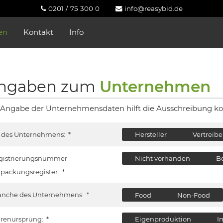
0201 / 75 300 0
info@reasybid.de
en
Kontakt
Info
ngaben zum
Unternehmen
 Angabe der Unternehmensdaten hilft die Ausschreibung ko
t des Unternehmens:
*
Hersteller
Vertreibe
gistrierungsnummer
Nicht vorhanden
B
rpackungsregister:
*
anche des Unternehmens:
*
Food
Non-Food
renursprung:
*
Eigenproduktion
I