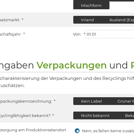
Mischform
satzmarkt:
*
Inland
Ausland (Exp
schäftsjahr:
*
Von:
*
ngaben
Verpackungen
und
 charakterisierung der Verpackungen und des Recyclings hil
zuschätzen.
rpackungskennzeichnung:
*
Kein Label
Grüner 
cyclingfähigkeit bekannt?
*
Nicht bekannt
Beka
tsorgung am Produktionsstandort
Nein, es fallen keine zus