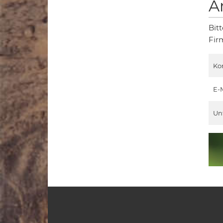
A
Bit
Fir
Ko
E-
Un