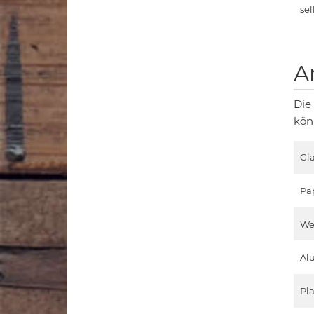
sel
A
Die
kön
Gla
Pa
We
Al
Pla