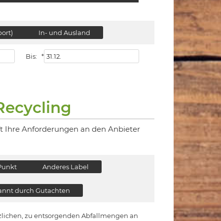
ort)
In- und Ausland
Bis:
*
Recycling
ft Ihre Anforderungen an den Anbieter
Punkt
Anderes Label
nnt durch Gutachten
ätzlichen, zu entsorgenden Abfallmengen an