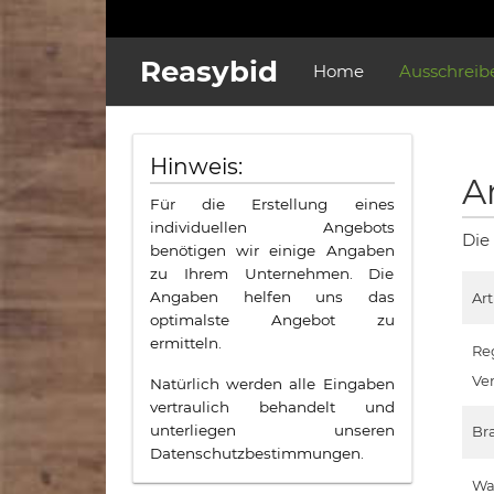
Reasybid
Home
Ausschreib
Hinweis:
A
Für die Erstellung eines
individuellen Angebots
Die
benötigen wir einige Angaben
zu Ihrem Unternehmen. Die
Angaben helfen uns das
Ar
optimalste Angebot zu
ermitteln.
Re
Ve
Natürlich werden alle Eingaben
vertraulich behandelt und
unterliegen unseren
Br
Datenschutzbestimmungen.
Wa