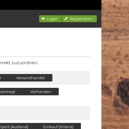
Login
Registrieren
rrekt zuzuordnen.
r
Versandhandel
eantragt
Vorhanden
mport (Ausland)
Einkauf (Inland)