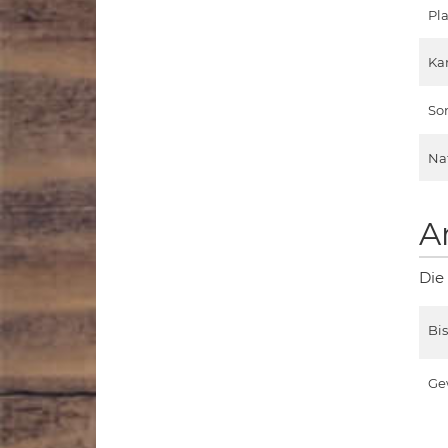
Pla
Ka
So
Na
A
Die
Bi
Ge