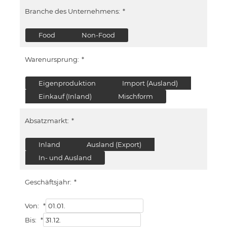
Branche des Unternehmens:
*
Food
Non-Food
Warenursprung:
*
Eigenproduktion
Import (Ausland)
Einkauf (Inland)
Mischform
Absatzmarkt:
*
Inland
Ausland (Export)
In- und Ausland
Geschäftsjahr:
*
Von:
*
Bis:
*