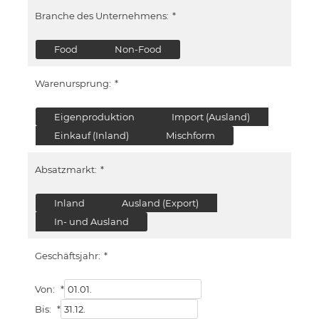
Branche des Unternehmens:
*
Food
Non-Food
Warenursprung:
*
Eigenproduktion
Import (Ausland)
Einkauf (Inland)
Mischform
Absatzmarkt:
*
Inland
Ausland (Export)
In- und Ausland
Geschäftsjahr:
*
Von:
*
Bis:
*