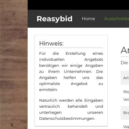
Reasybid
Home
Ausschreib
Hinweis:
A
Für die Erstellung eines
individuellen Angebots
Die
benötigen wir einige Angaben
zu Ihrem Unternehmen. Die
Angaben helfen uns das
Ar
optimalste Angebot zu
ermitteln.
Re
Ve
Natürlich werden alle Eingaben
vertraulich behandelt und
unterliegen unseren
Br
Datenschutzbestimmungen.
Wa