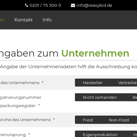
0201 / 75 300 0
info@reasybid.de
en
Kontakt
Info
ngaben zum
Unternehmen
 Angabe der Unternehmensdaten hilft die Ausschreibung ko
t des Unternehmens:
*
Hersteller
Vertreibe
gistrierungsnummer
Nicht vorhanden
B
rpackungsregister:
*
anche des Unternehmens:
*
Food
Non-Food
renursprung:
*
Eigenproduktion
I