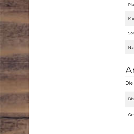
Pla
Ka
So
Na
A
Die
Bi
Ge