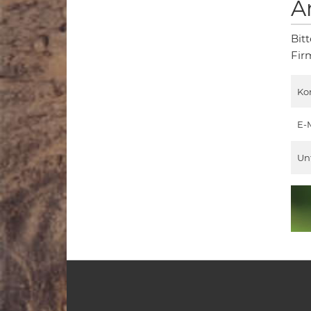
A
Bit
Fir
Ko
E-
Un