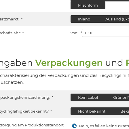
Mischform
satzmarkt:
*
Inland
Ausland (Exp
schäftsjahr:
*
Von:
*
ngaben
Verpackungen
und
 charakterisierung der Verpackungen und des Recyclings hil
zuschätzen.
rpackungskennzeichnung:
*
Kein Label
Grüner 
cyclingfähigkeit bekannt?
*
Nicht bekannt
Beka
tsorgung am Produktionsstandort
Nein, es fallen keine zus