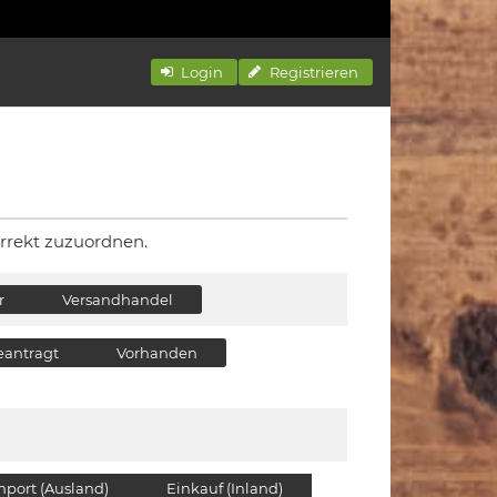
Login
Registrieren
rrekt zuzuordnen.
r
Versandhandel
eantragt
Vorhanden
mport (Ausland)
Einkauf (Inland)