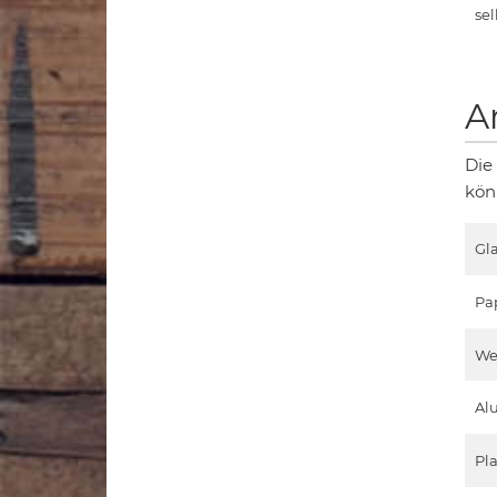
sel
A
Die
kön
Gla
Pa
We
Al
Pla