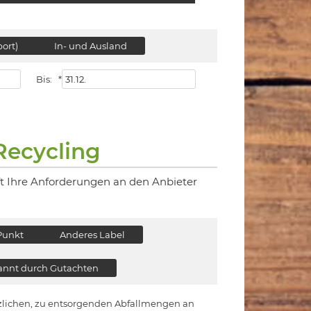
ort)
In- und Ausland
Bis:
*
Recycling
ft Ihre Anforderungen an den Anbieter
Punkt
Anderes Label
nnt durch Gutachten
ätzlichen, zu entsorgenden Abfallmengen an