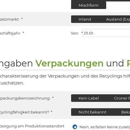
Mischform
satzmarkt:
*
Inland
Ausland (Exp
schäftsjahr:
*
Von:
*
ngaben
Verpackungen
und
 charakterisierung der Verpackungen und des Recyclings hil
zuschätzen.
rpackungskennzeichnung:
*
Kein Label
Grüner 
cyclingfähigkeit bekannt?
*
Nicht bekannt
Beka
tsorgung am Produktionsstandort
Nein, es fallen keine zus