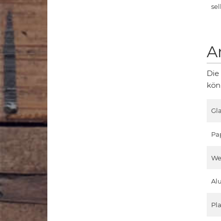
sel
A
Die
kön
Gla
Pa
We
Al
Pla