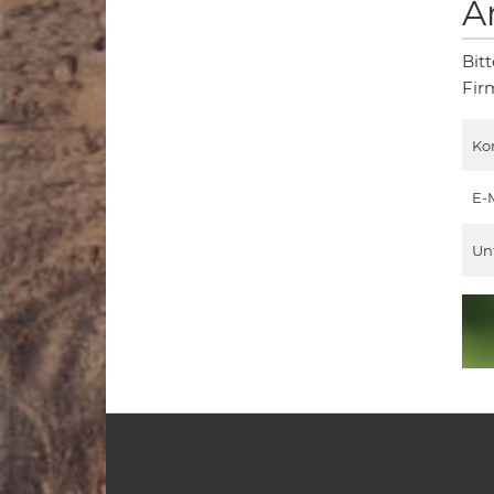
A
Bit
Fir
Ko
E-
Un