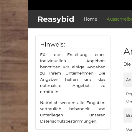
Reasybid
Home
Ausschreib
Hinweis:
A
Für die Erstellung eines
individuellen Angebots
Die
benötigen wir einige Angaben
zu Ihrem Unternehmen. Die
Angaben helfen uns das
Ar
optimalste Angebot zu
ermitteln.
Re
Ve
Natürlich werden alle Eingaben
vertraulich behandelt und
unterliegen unseren
Br
Datenschutzbestimmungen.
Wa