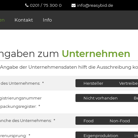
0201 / 75 300 0
info@reasybid.de
en
Kontakt
Info
ngaben zum
Unternehmen
 Angabe der Unternehmensdaten hilft die Ausschreibung ko
t des Unternehmens:
*
Hersteller
Vertreibe
gistrierungsnummer
Nicht vorhanden
B
rpackungsregister:
*
anche des Unternehmens:
*
Food
Non-Food
renursprung:
*
Eigenproduktion
I