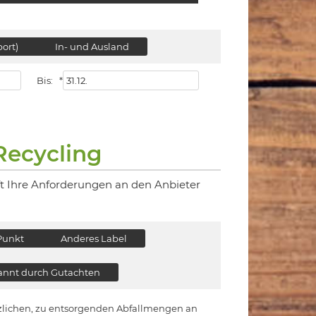
ort)
In- und Ausland
Bis:
*
Recycling
ft Ihre Anforderungen an den Anbieter
Punkt
Anderes Label
nnt durch Gutachten
ätzlichen, zu entsorgenden Abfallmengen an