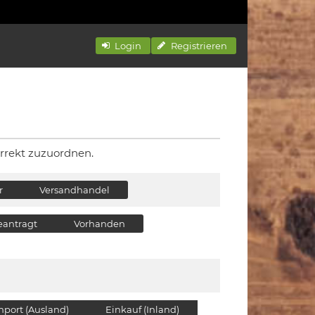
Login
Registrieren
rrekt zuzuordnen.
r
Versandhandel
eantragt
Vorhanden
mport (Ausland)
Einkauf (Inland)