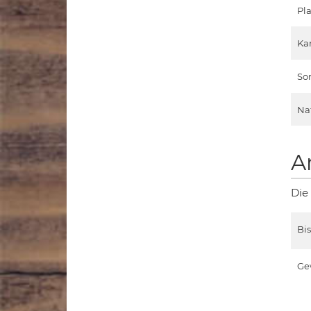
Pla
Ka
So
Na
A
Die
Bi
Ge