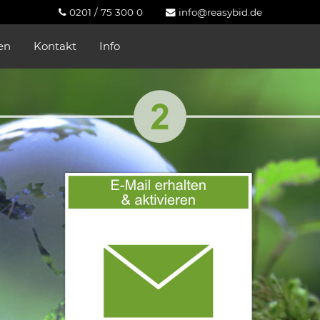
0201 / 75 300 0
info@reasybid.de
en
Kontakt
Info