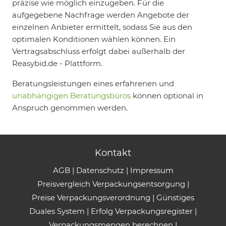
präzise wie möglich einzugeben. Für die
aufgegebene Nachfrage werden Angebote der
einzelnen Anbieter ermittelt, sodass Sie aus den
optimalen Konditionen wählen können. Ein
Vertragsabschluss erfolgt dabei außerhalb der
Reasybid.de - Plattform.
Beratungsleistungen eines erfahrenen und
unabhängigen Beratungsbüros
können optional in
Anspruch genommen werden.
Kontakt
AGB
|
Datenschutz
|
Impressum
Preisvergleich Verpackungsentsorgung
|
Preise Verpackungsverordnung
|
Günstiges
Duales System
|
Erfolg Verpackungsregister
|
Verpackungsmengen berechnen
|