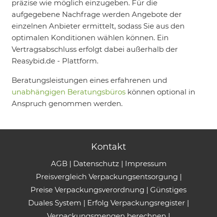
präzise wie möglich einzugeben. Für die
aufgegebene Nachfrage werden Angebote der
einzelnen Anbieter ermittelt, sodass Sie aus den
optimalen Konditionen wählen können. Ein
Vertragsabschluss erfolgt dabei außerhalb der
Reasybid.de - Plattform.
Beratungsleistungen eines erfahrenen und
unabhängigen Beratungsbüros
können optional in
Anspruch genommen werden.
Kontakt
AGB
|
Datenschutz
|
Impressum
Preisvergleich Verpackungsentsorgung
|
Preise Verpackungsverordnung
|
Günstiges
Duales System
|
Erfolg Verpackungsregister
|
Verpackungsmengen berechnen
|