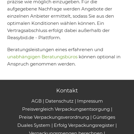
präzise wie möglich einzugeben. Für die
aufgegebene Nachfrage werden Angebote der
einzelnen Anbieter ermittelt, sodass Sie aus den
optimalen Konditionen wählen können. Ein
Vertragsabschluss erfolgt dabei außerhalb der
Reasybid.de - Plattform.
Beratungsleistungen eines erfahrenen und
unabhängigen Beratungsbüros
können optional in
Anspruch genommen werden.
Kontakt
AGB
|
Datenschutz
|
Impressum
Preisvergleich Verpackungsentsorgung
|
Preise Verpackungsverordnung
|
Günstiges
Duales System
|
Erfolg Verpackungsregister
|
Verpackungsmengen berechnen
|