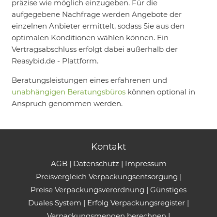
präzise wie möglich einzugeben. Für die
aufgegebene Nachfrage werden Angebote der
einzelnen Anbieter ermittelt, sodass Sie aus den
optimalen Konditionen wählen können. Ein
Vertragsabschluss erfolgt dabei außerhalb der
Reasybid.de - Plattform.
Beratungsleistungen eines erfahrenen und
unabhängigen Beratungsbüros
können optional in
Anspruch genommen werden.
Kontakt
AGB
|
Datenschutz
|
Impressum
Preisvergleich Verpackungsentsorgung
|
Preise Verpackungsverordnung
|
Günstiges
Duales System
|
Erfolg Verpackungsregister
|
Verpackungsmengen berechnen
|