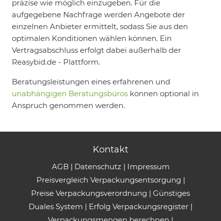
präzise wie möglich einzugeben. Für die
aufgegebene Nachfrage werden Angebote der
einzelnen Anbieter ermittelt, sodass Sie aus den
optimalen Konditionen wählen können. Ein
Vertragsabschluss erfolgt dabei außerhalb der
Reasybid.de - Plattform.
Beratungsleistungen eines erfahrenen und
unabhängigen Beratungsbüros
können optional in
Anspruch genommen werden.
Kontakt
AGB
|
Datenschutz
|
Impressum
Preisvergleich Verpackungsentsorgung
|
Preise Verpackungsverordnung
|
Günstiges
Duales System
|
Erfolg Verpackungsregister
|
Verpackungsmengen berechnen
|