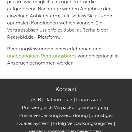
präzise wie möglich einzugeben. Für die
aufgegebene Nachfrage werden Angebote der
einzelnen Anbieter ermittelt, sodass Sie aus den
optimalen Konditionen wählen können. Ein
Vertragsabschluss erfolgt dabei außerhalb der
Reasybid.de - Plattform.
Beratungsleistungen eines erfahrenen und
unabhängigen Beratungsbüros
können optional in
Anspruch genommen werden.
Kontakt
AGB
|
Datenschutz
|
Impressum
Preisvergleich Verpackungsentsorgung
|
Preise Verpackungsverordnung
|
Günstiges
Duales System
|
Erfolg Verpackungsregister
|
Verpackungsmengen berechnen
|