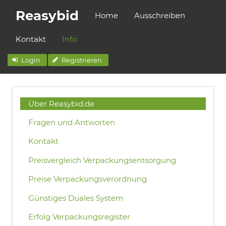
Reasybid
Home
Ausschreiben
Kontakt
Info
Login
Registrieren
Über Reasybid.de
Fragen und Antworten
Kontakt
Preisvergleich Verpackungsentsorgung
Preise Verpackungsverordnung
Günstiges Duales System
Erfolg Verpackungsregister