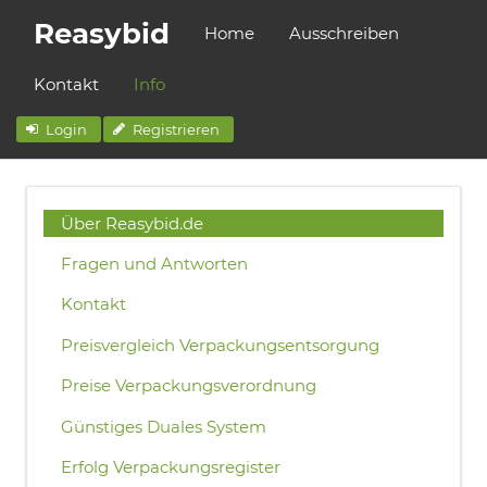
Reasybid
Home
Ausschreiben
Kontakt
Info
Login
Registrieren
Über Reasybid.de
Fragen und Antworten
Kontakt
Preisvergleich Verpackungsentsorgung
Preise Verpackungsverordnung
Günstiges Duales System
Erfolg Verpackungsregister