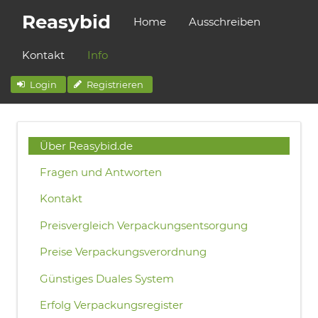
Reasybid
Home
Ausschreiben
Kontakt
Info
Login
Registrieren
Über Reasybid.de
Fragen und Antworten
Kontakt
Preisvergleich Verpackungsentsorgung
Preise Verpackungsverordnung
Günstiges Duales System
Erfolg Verpackungsregister