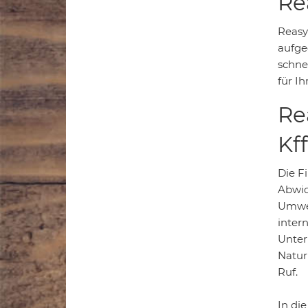
Re
Reasy
aufge
schne
für I
Re
Kf
Die F
Abwic
Umwel
inter
Unter
Natur
Ruf.
In di