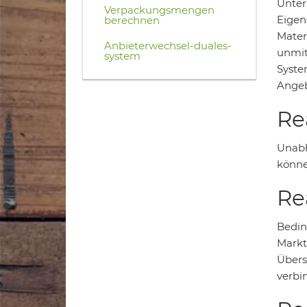
Unter
Verpackungsmengen
Eigen
berechnen
Mater
Anbieterwechsel-duales-
unmit
system
Syste
Angeb
Re
Unabh
könne
Re
Bedin
Markt
Übers
verbi