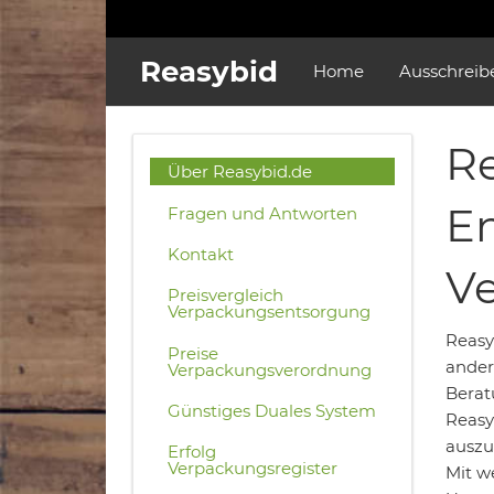
Reasybid
Home
Ausschreib
Re
Über Reasybid.de
En
Fragen und Antworten
Kontakt
V
Preisvergleich
Verpackungsentsorgung
Reasy
Preise
ander
Verpackungsverordnung
Berat
Günstiges Duales System
Reasy
auszu
Erfolg
Verpackungsregister
Mit w