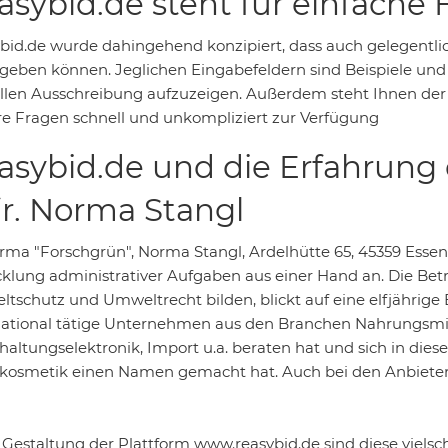
asybid.de steht für einfach
bid.de wurde dahingehend konzipiert, dass auch gelegentli
geben können. Jeglichen Eingabefeldern sind Beispiele un
llen Ausschreibung aufzuzeigen. Außerdem steht Ihnen der 
hre Fragen schnell und unkompliziert zur Verfügung
asybid.de und die Erfahrung d
fr. Norma Stangl
irma "Forschgrün", Norma Stangl, Ardelhütte 65, 45359 Esse
klung administrativer Aufgaben aus einer Hand an. Die Betri
tschutz und Umweltrecht bilden, blickt auf eine elfjährige B
national tätige Unternehmen aus den Branchen Nahrungsmit
haltungselektronik, Import u.a. beraten hat und sich in diese
kosmetik einen Namen gemacht hat. Auch bei den Anbieter
e Gestaltung der Plattform www.reasybid.de sind diese vielsc