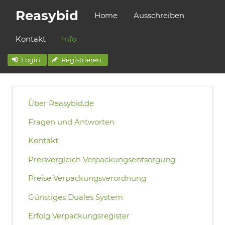
Reasybid
Home
Ausschreiben
Kontakt
Info
Login
Registrieren
Über Reasybid.de
Fragen und Antworten
Kontakt
Preisvergleich Verpackungsentsorgung
Preise Verpackungsverordnung
Günstiges Duales System
Erfolg Verpackungsregister