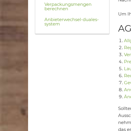
Verpackungsmengen
berechnen
Um Ih
Anbieterwechsel-duales-
system
AG
All
Reg
Ve
Pr
La
Rec
Ge
Anw
Än
Sollt
Aussc
nehme
das e