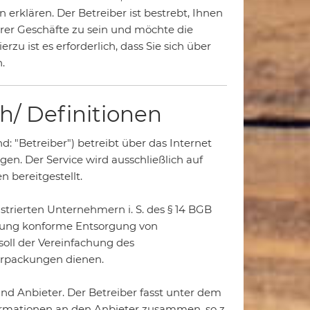
rklären. Der Betreiber ist bestrebt, Ihnen
hrer Geschäfte zu sein und möchte die
zu ist es erforderlich, dass Sie sich über
.
h/ Definitionen
nd: "Betreiber") betreibt über das Internet
en. Der Service wird ausschließlich auf
bereitgestellt.
gistrierten Unternehmern i. S. des § 14 BGB
dnung konforme Entsorgung von
oll der Vereinfachung des
rpackungen dienen.
und Anbieter. Der Betreiber fasst unter dem
ormationen an den Anbieter zusammen, so z.