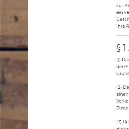
zur K
ein v
Geschä
Ihre 
§ 
(1) Di
die P
Grund
(2) De
einen
Verka
Zusta
(3) D
Bergr