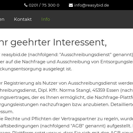
0201 / 75 300 0
info@reasybid.de
en
Kontakt
Info
hr geehrter Interessent,
 reasybid.de (nachfolgend: "Ausschreibungsdienst" genannt) v
er auf die Nachfrage und Ausschreibung von Entsorgungslei
ckungsentsorgung ausgelegt ist.
er Registrierung als Nutzer von Ausschreibungsdienst werde
hreibungsdienst, Dipl. Kffr. Norma Stangl, 45359 Essen (nach
ngsvertrages, der es Ihnen ermöglicht, die Nachfrage-Platt
rgungsleistungen nachzufragen bzw. anzubieten. Detailliert
ssum.
e Rechte und Pflichten der Vertragspartner zu regeln, wur
äftsbedingungen (nachfolgend "AGB" genannt) aufgestellt. 
rage-Plattform setzt voraus, dass Sie sich mit den AGB einv