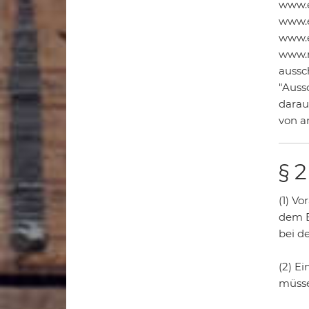
www.e
www.e
www.e
www.r
aussc
"Auss
darau
von a
§ 
(1) V
dem B
bei d
(2) E
müsse