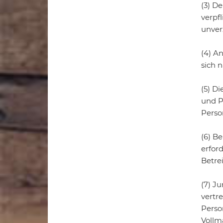
(3) D
verpf
unver
(4) A
sich n
(5) D
und P
Person
(6) B
erfor
Betre
(7) J
vertr
Perso
Vollm