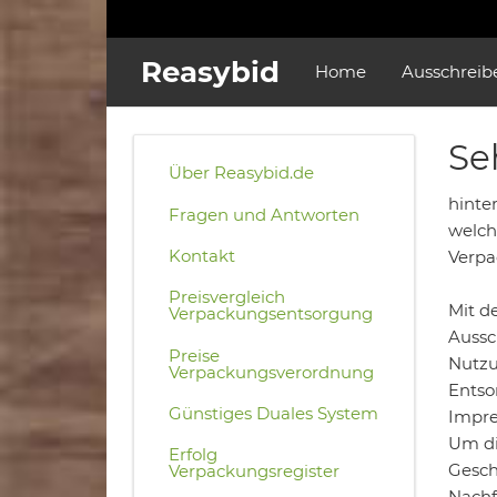
Reasybid
Home
Ausschreib
Se
Über Reasybid.de
hinter
Fragen und Antworten
welch
Kontakt
Verpa
Preisvergleich
Mit d
Verpackungsentsorgung
Aussc
Preise
Nutzu
Verpackungsverordnung
Entso
Günstiges Duales System
Impre
Um di
Erfolg
Gesch
Verpackungsregister
Nachf