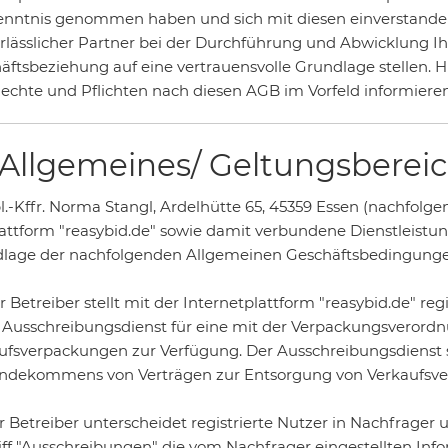
enntnis genommen haben und sich mit diesen einverstanden e
erlässlicher Partner bei der Durchführung und Abwicklung I
ftsbeziehung auf eine vertrauensvolle Grundlage stellen. Hier
Rechte und Pflichten nach diesen AGB im Vorfeld informieren
1 Allgemeines/ Geltungsbereic
pl.-Kffr. Norma Stangl, Ardelhütte 65, 45359 Essen (nachfolge
lattform "reasybid.de" sowie damit verbundene Dienstleistung
lage der nachfolgenden Allgemeinen Geschäftsbedingungen 
r Betreiber stellt mit der Internetplattform "reasybid.de" re
 Ausschreibungsdienst für eine mit der Verpackungsveror
ufsverpackungen zur Verfügung. Der Ausschreibungsdienst s
ndekommens von Verträgen zur Entsorgung von Verkaufsve
er Betreiber unterscheidet registrierte Nutzer in Nachfrager 
iff "Ausschreibungen" die vom Nachfrager eingestellten Inf