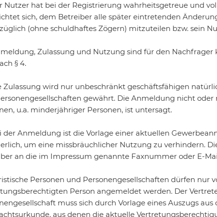
er Nutzer hat bei der Registrierung wahrheitsgetreue und v
lichtet sich, dem Betreiber alle später eintretenden Änd
züglich (ohne schuldhaftes Zögern) mitzuteilen bzw. sein N
nmeldung, Zulassung und Nutzung sind für den Nachfrager kos
ach § 4.
ie Zulassung wird nur unbeschränkt geschäftsfähigen natürl
ersonengesellschaften gewährt. Die Anmeldung nicht oder n
en, u.a. minderjähriger Personen, ist untersagt.
ei der Anmeldung ist die Vorlage einer aktuellen Gewerbe
derlich, um eine missbräuchlicher Nutzung zu verhindern. 
iber an die im Impressum genannte Faxnummer oder E-Mail 
uristische Personen und Personengesellschaften dürfen nur 
etungsberechtigten Person angemeldet werden. Der Vertreter
nengesellschaft muss sich durch Vorlage eines Auszugs aus 
achtsurkunde, aus denen die aktuelle Vertretungsberechtigun