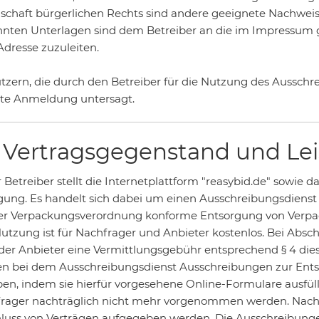
lschaft bürgerlichen Rechts sind andere geeignete Nachweise 
nten Unterlagen sind dem Betreiber an die im Impressum 
Adresse zuzuleiten.
utzern, die durch den Betreiber für die Nutzung des Ausschr
te Anmeldung untersagt.
3 Vertragsgegenstand und L
er Betreiber stellt die Internetplattform "reasybid.de" sowie
gung. Es handelt sich dabei um einen Ausschreibungsdienst f
er Verpackungsverordnung konforme Entsorgung von Verpack
utzung ist für Nachfrager und Anbieter kostenlos. Bei Absc
 der Anbieter eine Vermittlungsgebühr entsprechend § 4 die
n bei dem Ausschreibungsdienst Ausschreibungen zur Ent
en, indem sie hierfür vorgesehene Online-Formulare ausfü
rager nachträglich nicht mehr vorgenommen werden. Nachf
luss von Verträgen aufgegeben werden. Die Ausschreibungen