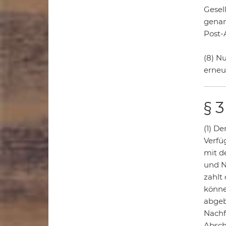
Gesel
genan
Post-
(8) N
erneu
§ 
(1) D
Verfü
mit d
und N
zahlt
könne
abgeb
Nachf
Absch