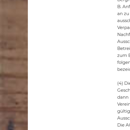
B. An
an zu
aussc
Verpa
Nachf
Aussc
Betrei
zum B
folge
bezei
(4) D
Gesch
dann 
Verei
gültig
Aussc
Die A