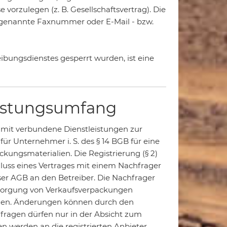
vorzulegen (z. B. Gesellschaftsvertrag). Die
genannte Faxnummer oder E-Mail - bzw.
eibungsdienstes gesperrt wurden, ist eine
eistungsumfang
 damit verbundene Dienstleistungen zur
ür Unternehmer i. S. des § 14 BGB für eine
ungsmaterialien. Die Registrierung (§ 2)
hluss eines Vertrages mit einem Nachfrager
ser AGB an den Betreiber. Die Nachfrager
sorgung von Verkaufsverpackungen
llen. Änderungen können durch den
ragen dürfen nur in der Absicht zum
 werden an die registrierten Anbieter