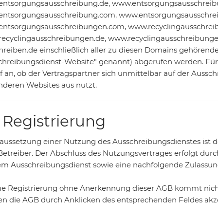
ntsorgungsausschreibung.de, www.entsorgungsausschreibu
ntsorgungsausschreibung.com, www.entsorgungsausschrei
ntsorgungsausschreibungen.com, www.recyclingausschreib
ecyclingausschreibungen.de, www.recyclingausschreibung
hreiben.de einschließlich aller zu diesen Domains gehör
chreibungsdienst-Website" genannt) abgerufen werden. Für
f an, ob der Vertragspartner sich unmittelbar auf der Aussc
nderen Websites aus nutzt.
2 Registrierung
oraussetzung einer Nutzung des Ausschreibungsdienstes ist 
etreiber. Der Abschluss des Nutzungsvertrages erfolgt durc
em Ausschreibungsdienst sowie eine nachfolgende Zulassung
ine Registrierung ohne Anerkennung dieser AGB kommt nich
n die AGB durch Anklicken des entsprechenden Feldes akze