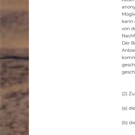
anony
Mögli
kann 
von d
Nachf
Der B
Anbie
komme
gesch
geschl
(2) Z
(a) di
(b) d