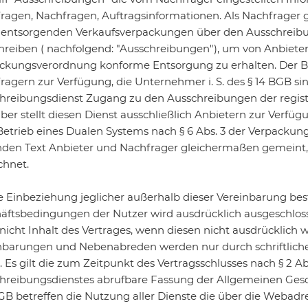
fragen, Nachfragen, Auftragsinformationen. Als Nachfrager 
 entsorgenden Verkaufsverpackungen über den Ausschreibun
hreiben ( nachfolgend: "Ausschreibungen"), um von Anbieter
ckungsverordnung konforme Entsorgung zu erhalten. Der Betr
ragern zur Verfügung, die Unternehmer i. S. des § 14 BGB sin
hreibungsdienst Zugang zu den Ausschreibungen der regis
ber stellt diesen Dienst ausschließlich Anbietern zur Verfüg
etrieb eines Dualen Systems nach § 6 Abs. 3 der Verpackun
nden Text Anbieter und Nachfrager gleichermaßen gemeint, 
chnet.
ie Einbeziehung jeglicher außerhalb dieser Vereinbarung b
äftsbedingungen der Nutzer wird ausdrücklich ausgeschlo
nicht Inhalt des Vertrages, wenn diesen nicht ausdrücklich
nbarungen und Nebenabreden werden nur durch schriftlich
. Es gilt die zum Zeitpunkt des Vertragsschlusses nach § 2 Ab
hreibungsdienstes abrufbare Fassung der Allgemeinen Ges
GB betreffen die Nutzung aller Dienste die über die Webadr