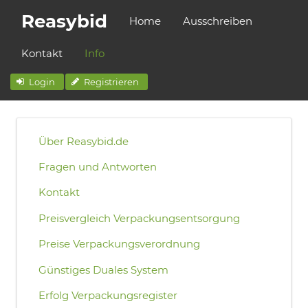
Reasybid
Home
Ausschreiben
Kontakt
Info
Login
Registrieren
Über Reasybid.de
Fragen und Antworten
Kontakt
Preisvergleich Verpackungsentsorgung
Preise Verpackungsverordnung
Günstiges Duales System
Erfolg Verpackungsregister