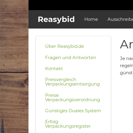
Reasybid
Home
Ausschreib
An
Über Reasybid.de
Fragen und Antworten
Je nac
regel
Kontakt
günst
Preisvergleich
Verpackungsentsorgung
Preise
Verpackungsverordnung
Günstiges Duales System
Erfolg
Verpackungsregister