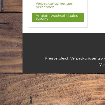
Verpackungsmengen
berechnen
Anbieterwechsel-duales-
system
Preisvergleich Verpackungsentso
Ve