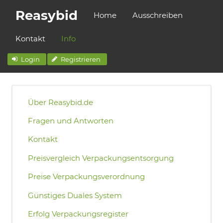
Reasybid
Home
Ausschreiben
Kontakt
Info
Login
Registrieren
Über Reasybid.de
Fragen und Antworten
Kontakt
Preisvergleich Verpackungsentsorgung
Preise Verpackungsverordnung
Günstiges Duales System
Erfolg Verpackungsregister