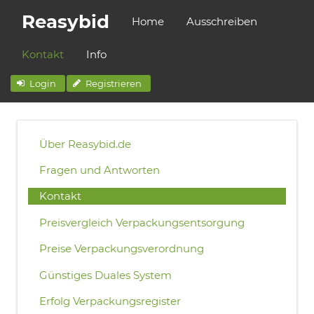
Reasybid
Home
Ausschreiben
Kontakt
Info
Login
Registrieren
Über Reasybid.de
Fragen und Antworten
Kontakt
Preisvergleich Verpackungsentsorgung
Preise Verpackungsverordnung
Günstiges Duales System
Erfolg Verpackungsregister