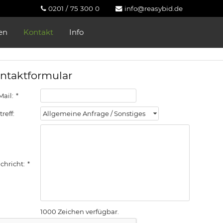
0201 / 75 300 0
info@reasybid.de
en
Kontakt
Info
ntaktformular
Mail:
*
reff:
Allgemeine Anfrage / Sonstiges
chricht:
*
1000 Zeichen verfügbar.