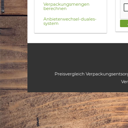
Verpackungsmengen
berechnen
Anbieterwechsel-duales-
system
Preisvergleich Verpackungsentso
Ve