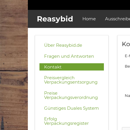
Reasybid
Home
Ausschreib
Ko
Über Reasybid.de
Fragen und Antworten
E-
Bet
Kontakt
Preisvergleich
Verpackungsentsorgung
Preise
Na
Verpackungsverordnung
Günstiges Duales System
Erfolg
Verpackungsregister