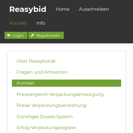
Reasybid
Home
Ausschreiben
Kontakt
Info
Login
Registrieren
Über Reasybid.de
Fragen und Antworten
Kontakt
Preisvergleich Verpackungsentsorgung
Preise Verpackungsverordnung
Günstiges Duales System
Erfolg Verpackungsregister