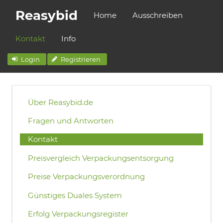
Reasybid
Home
Ausschreiben
Kontakt
Info
Login
Registrieren
Über Reasybid.de
Fragen und Antworten
Kontakt
Preisvergleich Verpackungsentsorgung
Preise Verpackungsverordnung
Günstiges Duales System
Erfolg Verpackungsregister