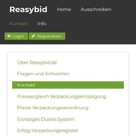
Reasybid
Home
Ausschreiben
Kontakt
Info
Login
Registrieren
Über Reasybid.de
Fragen und Antworten
Kontakt
Preisvergleich Verpackungsentsorgung
Preise Verpackungsverordnung
Günstiges Duales System
Erfolg Verpackungsregister