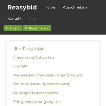
Reasybid
Home
Ausschreiben
Kontakt
Info
Login
Registrieren
Über Reasybid.de
Fragen und Antworten
Kontakt
Preisvergleich Verpackungsentsorgung
Preise Verpackungsverordnung
Günstiges Duales System
Erfolg Verpackungsregister