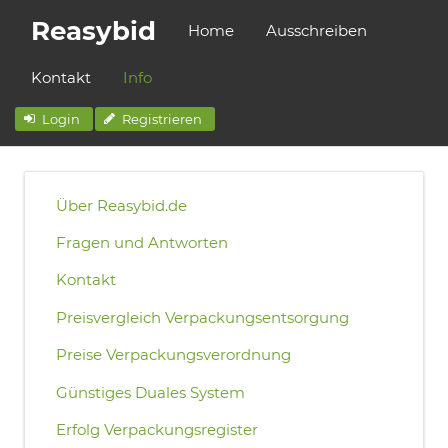
Reasybid
Home
Ausschreiben
Kontakt
Info
Login
Registrieren
Über Reasybid.de
Fragen und Antworten
Kontakt
Preisvergleich Verpackungsentsorgung
Preise Verpackungsverordnung
Günstiges Duales System
Erfolg Verpackungsregister