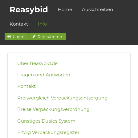
Reasybid
Home
Ausschreiben
Kontakt
Info
Login
Registrieren
Über Reasybid.de
Fragen und Antworten
Kontakt
Preisvergleich Verpackungsentsorgung
Preise Verpackungsverordnung
Günstiges Duales System
Erfolg Verpackungsregister