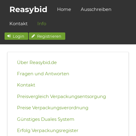
Reasybid
Home
Ausschreiben
Kontakt
Info
Login
Registrieren
Über Reasybid.de
Fragen und Antworten
Kontakt
Preisvergleich Verpackungsentsorgung
Preise Verpackungsverordnung
Günstiges Duales System
Erfolg Verpackungsregister