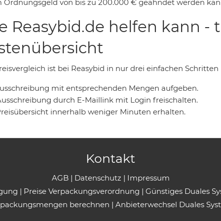
 Ordnungsgeld von bis zu 200.000 € geahndet werden kan
e Reasybid.de helfen kann - 
stenübersicht
eisvergleich ist bei Reasybid in nur drei einfachen Schritten
 Ausschreibung mit entsprechenden Mengen aufgeben.
Ausschreibung durch E-Maillink mit Login freischalten.
Preisübersicht innerhalb weniger Minuten erhalten.
Kontakt
AGB
|
Datenschutz
|
Impressum
rgung
|
Preise Verpackungsverordnung
|
Günstiges Duales S
rpackungsmengen berechnen
|
Anbieterwechsel Duales Sys