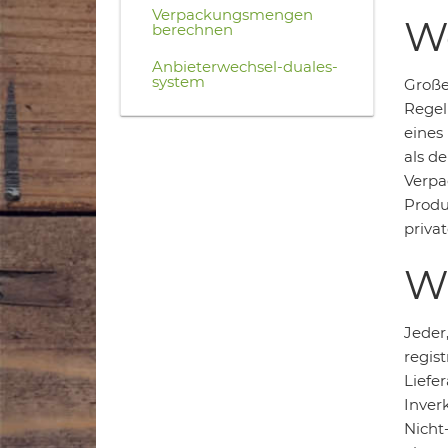
Verpackungsmengen
We
berechnen
Anbieterwechsel-duales-
system
Große 
Regel
eines
als d
Verpa
Produ
priva
Wa
Jeder,
regis
Liefer
Inver
Nicht