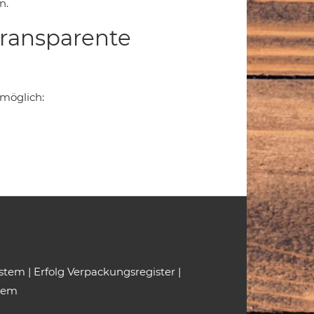
n.
transparente
 möglich:
ystem
|
Erfolg Verpackungsregister
|
tem