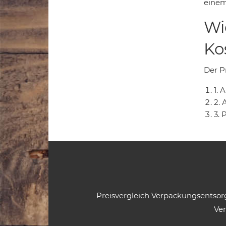
einem
Wi
Ko
Der Pr
1.
2. 
3. 
Preisvergleich Verpackungsentso
Ve