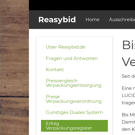
Reasybid
Home
Ausschreib
Bi
Über Reasybid.de
Ve
Fragen und Antworten
Kontakt
Seit 
Preisvergleich
Verpackungsentsorgung
Eine n
LUCID
Preise
Verpackungsverordnung
trage
Günstiges Duales System
Bis Mi
Damit
Erfolg
Verpackungsregister
den K