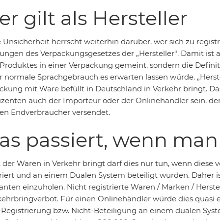
r gilt als Hersteller
Unsicherheit herrscht weiterhin darüber, wer sich zu registr
ungen des Verpackungsgesetzes der „Hersteller“. Damit ist 
 Produktes in einer Verpackung gemeint, sondern die Defini
er normale Sprachgebrauch es erwarten lassen würde. „Herste
ckung mit Ware befüllt in Deutschland in Verkehr bringt. D
zenten auch der Importeur oder der Onlinehändler sein, de
ten Endverbraucher versendet.
s passiert, wenn man 
 der Waren in Verkehr bringt darf dies nur tun, wenn diese v
triert und an einem Dualen System beteiligt wurden. Daher is
anten einzuholen. Nicht registrierte Waren / Marken / Herste
kehrbringverbot. Für einen Onlinehändler würde dies quasi e
-Registrierung bzw. Nicht-Beteiligung an einem dualen Syst