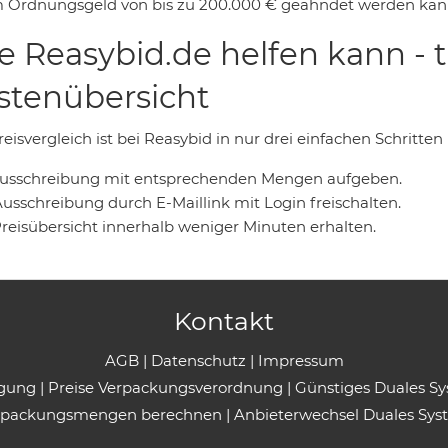
 Ordnungsgeld von bis zu 200.000 € geahndet werden kan
e Reasybid.de helfen kann - 
stenübersicht
eisvergleich ist bei Reasybid in nur drei einfachen Schritten
 Ausschreibung mit entsprechenden Mengen aufgeben.
Ausschreibung durch E-Maillink mit Login freischalten.
Preisübersicht innerhalb weniger Minuten erhalten.
Kontakt
AGB
|
Datenschutz
|
Impressum
rgung
|
Preise Verpackungsverordnung
|
Günstiges Duales S
rpackungsmengen berechnen
|
Anbieterwechsel Duales Sys