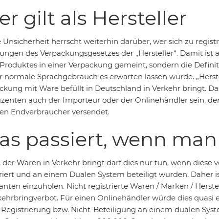
r gilt als Hersteller
Unsicherheit herrscht weiterhin darüber, wer sich zu registr
ungen des Verpackungsgesetzes der „Hersteller“. Damit ist 
 Produktes in einer Verpackung gemeint, sondern die Defini
er normale Sprachgebrauch es erwarten lassen würde. „Herste
ckung mit Ware befüllt in Deutschland in Verkehr bringt. D
zenten auch der Importeur oder der Onlinehändler sein, de
ten Endverbraucher versendet.
s passiert, wenn man 
 der Waren in Verkehr bringt darf dies nur tun, wenn diese v
triert und an einem Dualen System beteiligt wurden. Daher is
anten einzuholen. Nicht registrierte Waren / Marken / Herste
kehrbringverbot. Für einen Onlinehändler würde dies quasi e
-Registrierung bzw. Nicht-Beteiligung an einem dualen Syst