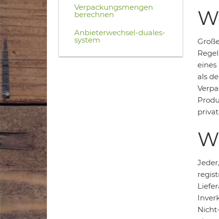
Verpackungsmengen
We
berechnen
Anbieterwechsel-duales-
system
Große 
Regel
eines
als d
Verpa
Produ
priva
Wa
Jeder,
regis
Liefer
Inver
Nicht