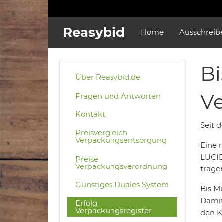
Reasybid
Home
Ausschreib
Bi
Über Reasybid.de
Ve
Fragen und Antworten
Kontakt
Seit 
Preisvergleich
Verpackungsentsorgung
Eine n
LUCID
Preise
Verpackungsverordnung
trage
Günstiges Duales System
Bis Mi
Damit
Erfolg
Verpackungsregister
den K