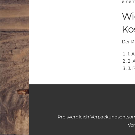
einem
Wi
Ko
Der Pr
1.
2. 
3. 
Preisvergleich Verpackungsentso
Ve