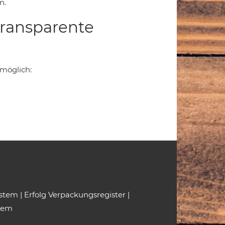
n.
transparente
 möglich:
ystem
|
Erfolg Verpackungsregister
|
tem