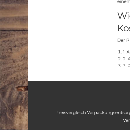
einem
Wi
Ko
Der Pr
1.
2. 
3. 
Preisvergleich Verpackungsentso
Ve