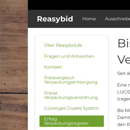
Reasybid
Home
Ausschreib
Bi
Über Reasybid.de
Ve
Fragen und Antworten
Kontakt
Seit 
Preisvergleich
Verpackungsentsorgung
Eine n
LUCID
Preise
Verpackungsverordnung
trage
Günstiges Duales System
Bis Mi
Damit
Erfolg
Verpackungsregister
den K