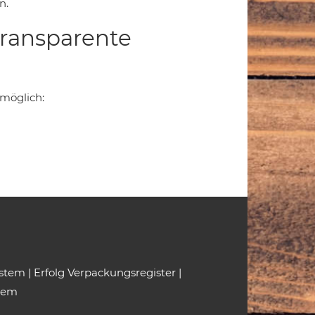
n.
transparente
 möglich:
ystem
|
Erfolg Verpackungsregister
|
tem