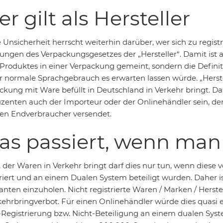
r gilt als Hersteller
Unsicherheit herrscht weiterhin darüber, wer sich zu registr
ungen des Verpackungsgesetzes der „Hersteller“. Damit ist 
 Produktes in einer Verpackung gemeint, sondern die Defini
er normale Sprachgebrauch es erwarten lassen würde. „Herste
ckung mit Ware befüllt in Deutschland in Verkehr bringt. D
zenten auch der Importeur oder der Onlinehändler sein, de
ten Endverbraucher versendet.
s passiert, wenn man 
 der Waren in Verkehr bringt darf dies nur tun, wenn diese v
triert und an einem Dualen System beteiligt wurden. Daher is
anten einzuholen. Nicht registrierte Waren / Marken / Herste
kehrbringverbot. Für einen Onlinehändler würde dies quasi e
-Registrierung bzw. Nicht-Beteiligung an einem dualen Syst