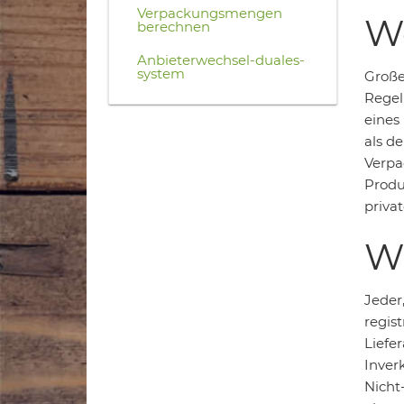
Verpackungsmengen
We
berechnen
Anbieterwechsel-duales-
system
Große 
Regel
eines
als d
Verpa
Produ
priva
Wa
Jeder,
regis
Liefer
Inver
Nicht