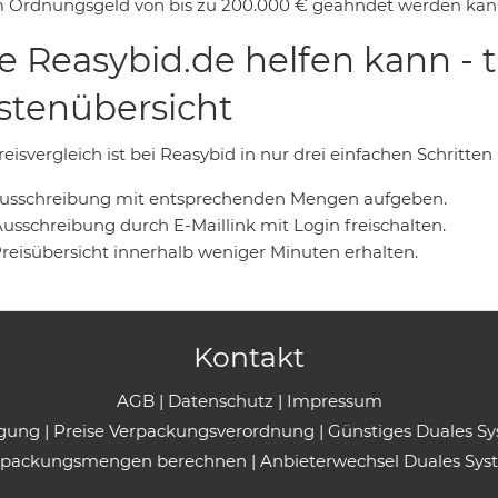
 Ordnungsgeld von bis zu 200.000 € geahndet werden kan
e Reasybid.de helfen kann - 
stenübersicht
eisvergleich ist bei Reasybid in nur drei einfachen Schritten
 Ausschreibung mit entsprechenden Mengen aufgeben.
Ausschreibung durch E-Maillink mit Login freischalten.
Preisübersicht innerhalb weniger Minuten erhalten.
Kontakt
AGB
|
Datenschutz
|
Impressum
rgung
|
Preise Verpackungsverordnung
|
Günstiges Duales S
rpackungsmengen berechnen
|
Anbieterwechsel Duales Sys