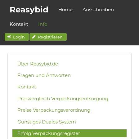
Reasybid
Home
Ausschreiben
Kontakt
Info
Login
Registrieren
Über Reasybid.de
Fragen und Antworten
Kontakt
Preisvergleich Verpackungsentsorgung
Preise Verpackungsverordnung
Günstiges Duales System
Erfolg Verpackungsregister