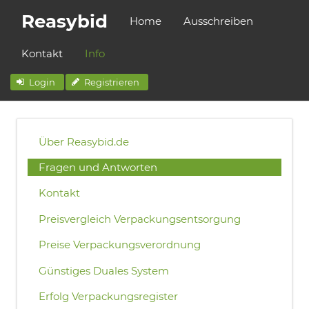
Reasybid
Home
Ausschreiben
Kontakt
Info
Login
Registrieren
Über Reasybid.de
Fragen und Antworten
Kontakt
Preisvergleich Verpackungsentsorgung
Preise Verpackungsverordnung
Günstiges Duales System
Erfolg Verpackungsregister