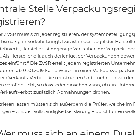
ntrale Stelle Verpackungsregi
gistrieren?
er ZVSR muss sich jeder registrieren, der systembeteiligung
bsmäßig in Verkehr bringt. Das ist in der Regel der Herstell
definiert: „Hersteller ist derjenige Vertreiber, der Verpack
t. Als Hersteller gilt auch derjenige, der Verpackungen gew
zes einführt.“ Die ZVSR erteilt jedem registrierten Untern
 dürfen ab 01.01.2019 keine Waren in einer Verkaufsverpack
 ein Verkaufs-Verbot. Die registrierten Unternehmen werden
n veröffentlicht, so dass jeder einsehen kann, ob ein Unter
erkaufsverbot zusätzlich Abmahnungen drohen.
trieren lassen müssen sich außerdem die Prüfer, welche i
ngen – z.B. der Vollständigkeitserklärung – durchführen woll
 Wer muss sich an einem Dua