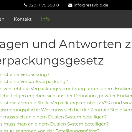
0201 / 75 300 0
info@reasybid.de
en
Kontakt
Info
ragen und Antworten 
erpackungsgesetz
 ist eine Verpackung?
 ist eine Verkaufsverpackung?
s versteht die Verpackungsverordnung unter einem Endver
che Folgen ergeben sich aus der Definition „privater Endv
 ist die Zentrale Stelle Verpackungsregister (ZVSR) und woz
istrierungspflicht: Wer muss sich bei der Zentrale Stelle Ve
 muss sich an einem Dualen System beteiligen?
s muss man an einem Dualen System beteiligen?
t es Ausnahmen von der Beteiligungspflicht?