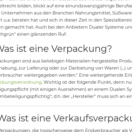
trecht bilden, blickt auf eine einundzwanzigjährige Berufser
e Unternehmen aus den Branchen Nahrungsmittel, Süßwaren,
t u.a. beraten hat und sich in dieser Zeit in den Spezialber
 gemacht hat. Auch bei den Anbietern Dualer Systeme und
chgrün" einen glänzenden Ruf.
 Was ist eine Verpackung?
ackungen sind aus beliebigen Materialien hergestellte Prod
abung, zur Lieferung oder zur Darbietung von Waren (...) un
rbraucher weitergegeben werden." Eine weitergehende Erlä
ckungsverordnung
. Wichtig ist der folgende Punkt, denn nu
ligungspflicht (mit einigen Ausnahmen) an einem Dualen S
embeteiligungspflichtig“; d.h. der „Hersteller“ muss sich an
 Was ist eine Verkaufsverpac
: Verpackungen, die typischerweise dem Endverbraucher als