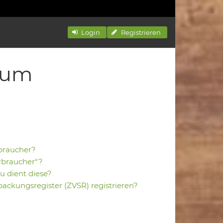
Login
Registrieren
zum
braucher?
erbraucher“?
u dient diese?
rpackungsregister (ZVSR) registrieren?