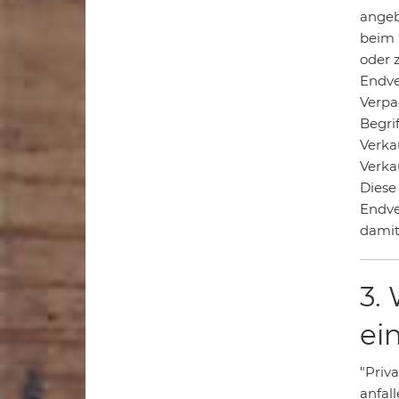
angeb
beim 
oder 
Endve
Verpa
Begri
Verka
Verka
Diese
Endve
damit
3.
ei
"Priv
anfal