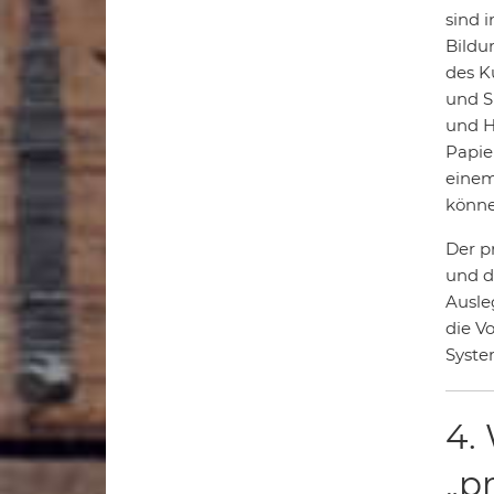
sind 
Bildu
des K
und S
und H
Papie
einem
könne
Der p
und d
Ausle
die V
Syste
4.
„p