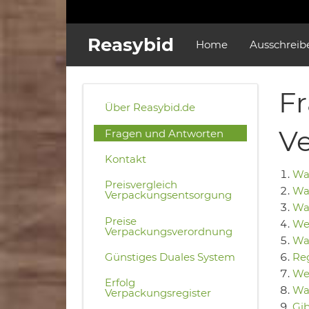
Reasybid
Home
Ausschreib
F
Über Reasybid.de
V
Fragen und Antworten
Kontakt
Was
Preisvergleich
Was
Verpackungsentsorgung
Wa
Preise
Wel
Verpackungsverordnung
Was
Reg
Günstiges Duales System
Wer
Erfolg
Wa
Verpackungsregister
Gib