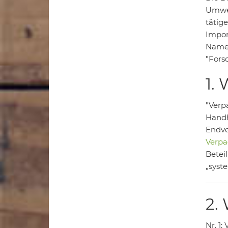
Umwel
tätig
Impor
Namen
"Fors
1.
"Verp
Handh
Endve
Verpa
Betei
„syst
2.
Nr. 1