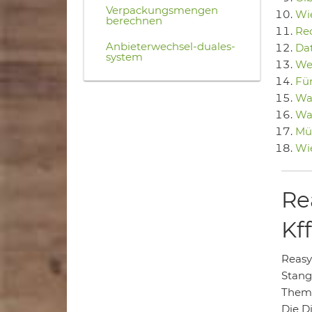
Verpackungsmengen
Wi
berechnen
Rec
Anbieterwechsel-duales-
Da
system
Wer
Für
Wan
Was
Mü
Wie
Re
Kf
Reasy
Stang
Theme
Die D