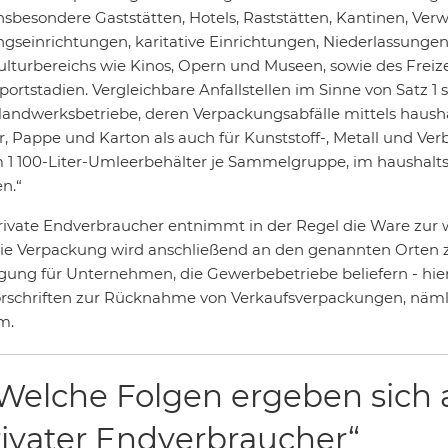
insbesondere Gaststätten, Hotels, Raststätten, Kantinen, Ve
ngseinrichtungen, karitative Einrichtungen, Niederlassungen 
ulturbereichs wie Kinos, Opern und Museen, sowie des Freize
portstadien. Vergleichbare Anfallstellen im Sinne von Satz 1
andwerksbetriebe, deren Verpackungsabfälle mittels haush
r, Pappe und Karton als auch für Kunststoff-, Metall und 
 1 100-Liter-Umleerbehälter je Sammelgruppe, im haushalt
n.“
rivate Endverbraucher entnimmt in der Regel die Ware zu
ie Verpackung wird anschließend an den genannten Orten zu 
gung für Unternehmen, die Gewerbebetriebe beliefern - hier
orschriften zur Rücknahme von Verkaufsverpackungen, nämli
m.
 Welche Folgen ergeben sich a
rivater Endverbraucher“