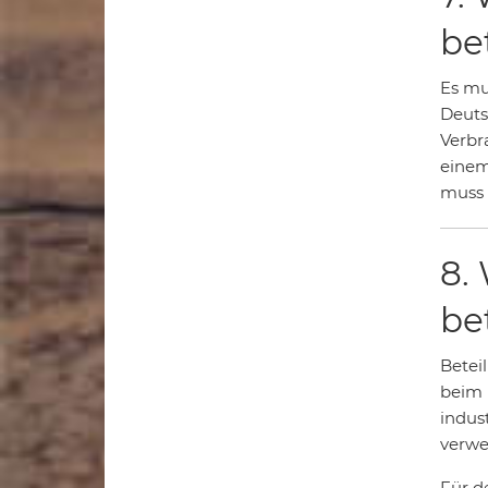
be
Es mu
Deutsc
Verbr
einem 
muss 
8.
be
Betei
beim 
indus
verwe
Für d