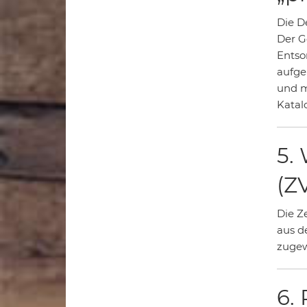
Die De
Der G
Entso
aufge
und m
Katal
5.
(Z
Die Ze
aus d
zugew
6.