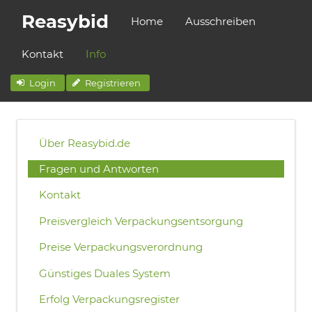
Reasybid
Home
Ausschreiben
Kontakt
Info
Login
Registrieren
Über Reasybid.de
Fragen und Antworten
Kontakt
Preisvergleich Verpackungsentsorgung
Preise Verpackungsverordnung
Günstiges Duales System
Erfolg Verpackungsregister