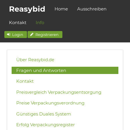
Reasybid
Home
Ausschreiben
Kontakt
Info
Login
Registrieren
Über Reasybid.de
Fragen und Antworten
Kontakt
Preisvergleich Verpackungsentsorgung
Preise Verpackungsverordnung
Günstiges Duales System
Erfolg Verpackungsregister