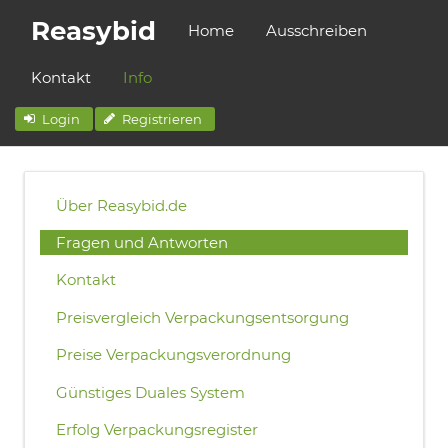
Reasybid
Home
Ausschreiben
Kontakt
Info
Login
Registrieren
Über Reasybid.de
Fragen und Antworten
Kontakt
Preisvergleich Verpackungsentsorgung
Preise Verpackungsverordnung
Günstiges Duales System
Erfolg Verpackungsregister