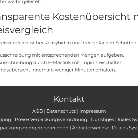
er weitergeleitet.
ansparente Kostenübersicht 
eisvergleich
eisvergleich ist bei Reasybid in nur drei einfachen Schritten
 Ausschreibung mit entsprechenden Mengen aufgeben.
Ausschreibung durch E-Maillink mit Login freischalten.
Preisübersicht innerhalb weniger Minuten erhalten.
Kontakt
AGB
|
Datenschutz
|
Impressum
rgung
|
Preise Verpackungsverordnung
|
Günstiges Duales S
rpackungsmengen berechnen
|
Anbieterwechsel Duales Sys