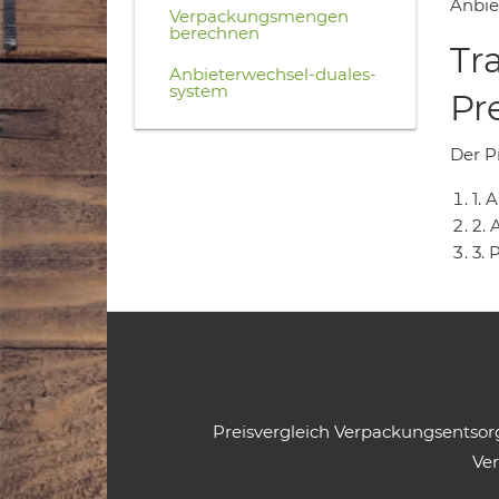
Anbiet
Verpackungsmengen
berechnen
Tr
Anbieterwechsel-duales-
system
Pr
Der Pr
1.
2. 
3. 
Preisvergleich Verpackungsentso
Ve