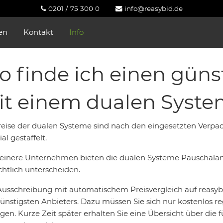
0201 / 75 300 0
info@reasybid.de
en
Kontakt
Info
 finde ich einen güns
it einem dualen Syste
reise der dualen Systeme sind nach den eingesetzten Verp
al gestaffelt.
leinere Unternehmen bieten die dualen Systeme Pauschalan
chtlich unterscheiden.
Ausschreibung mit automatischem Preisvergleich auf reasybi
ünstigsten Anbieters. Dazu müssen Sie sich nur kostenlos 
agen. Kurze Zeit später erhalten Sie eine Übersicht über di