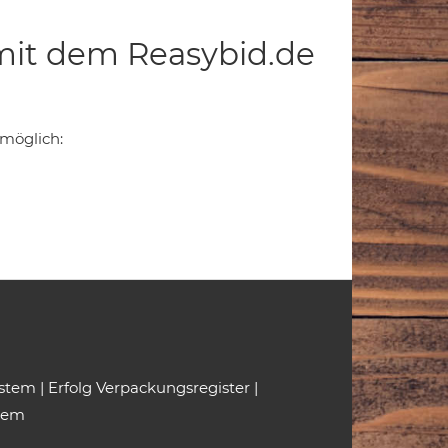
mit dem Reasybid.de
 möglich:
ystem
|
Erfolg Verpackungsregister
|
tem