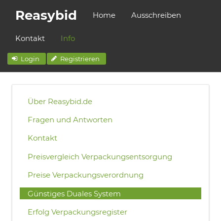
Reasybid
Home
Ausschreiben
Kontakt
Info
Login
Registrieren
Über Reasybid.de
Fragen und Antworten
Kontakt
Preisvergleich Verpackungsentsorgung
Preise Verpackungsverordnung
Günstiges Duales System
Erfolg Verpackungsregister