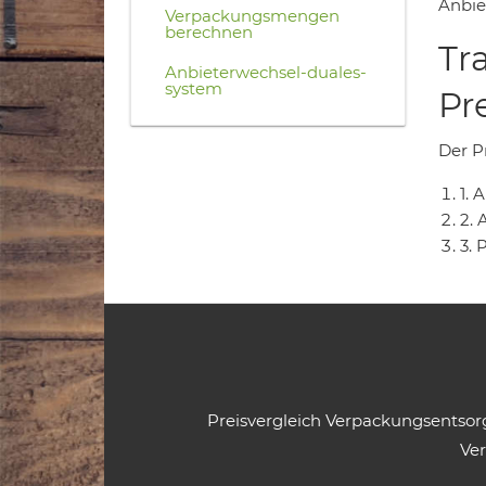
Anbiet
Verpackungsmengen
berechnen
Tr
Anbieterwechsel-duales-
system
Pr
Der Pr
1.
2. 
3. 
Preisvergleich Verpackungsentso
Ve