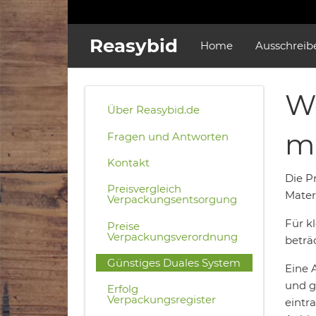
Reasybid
Home
Ausschreib
Wo
Über Reasybid.de
m
Fragen und Antworten
Kontakt
Die P
Preisvergleich
Materi
Verpackungsentsorgung
Für k
Preise
Verpackungsverordnung
beträ
Günstiges Duales System
Eine 
und g
Erfolg
Verpackungsregister
eintr