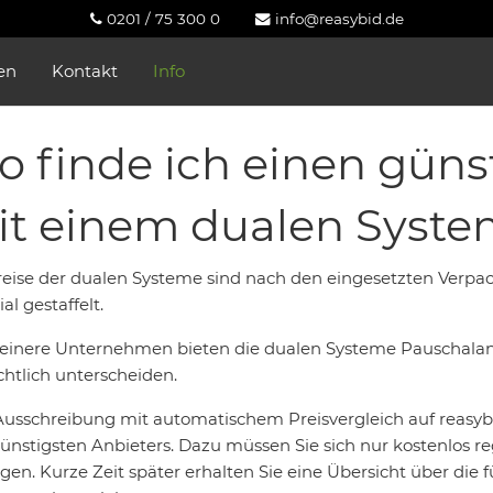
0201 / 75 300 0
info@reasybid.de
en
Kontakt
Info
 finde ich einen güns
it einem dualen Syste
reise der dualen Systeme sind nach den eingesetzten Verp
al gestaffelt.
leinere Unternehmen bieten die dualen Systeme Pauschalan
chtlich unterscheiden.
Ausschreibung mit automatischem Preisvergleich auf reasybi
ünstigsten Anbieters. Dazu müssen Sie sich nur kostenlos 
agen. Kurze Zeit später erhalten Sie eine Übersicht über di