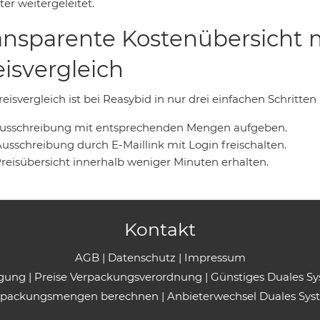
er weitergeleitet.
ansparente Kostenübersicht 
eisvergleich
eisvergleich ist bei Reasybid in nur drei einfachen Schritten
 Ausschreibung mit entsprechenden Mengen aufgeben.
Ausschreibung durch E-Maillink mit Login freischalten.
Preisübersicht innerhalb weniger Minuten erhalten.
Kontakt
AGB
|
Datenschutz
|
Impressum
rgung
|
Preise Verpackungsverordnung
|
Günstiges Duales S
rpackungsmengen berechnen
|
Anbieterwechsel Duales Sys