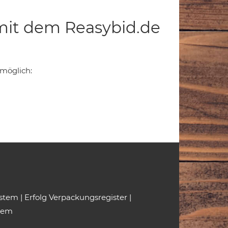
mit dem Reasybid.de
 möglich:
ystem
|
Erfolg Verpackungsregister
|
tem