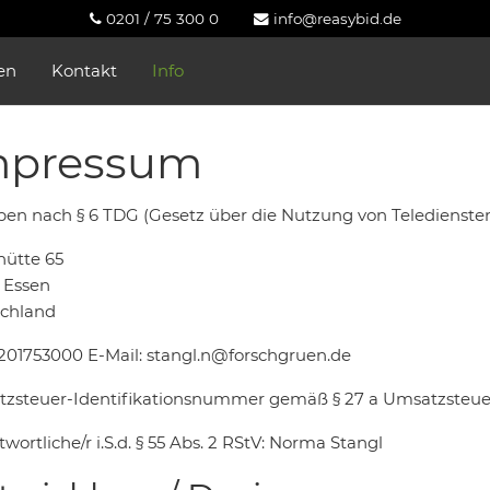
0201 / 75 300 0
info@reasybid.de
en
Kontakt
Info
mpressum
en nach § 6 TDG (Gesetz über die Nutzung von Telediensten) 
hütte 65
 Essen
chland
 0201753000 E-Mail: stangl.n@forschgruen.de
zsteuer-Identifikationsnummer gemäß § 27 a Umsatzsteue
wortliche/r i.S.d. § 55 Abs. 2 RStV: Norma Stangl