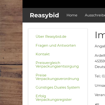
Reasybid
Home
Ausschreib
I
Über Reasybid.de
Fragen und Antworten
Angab
Kontakt
Ardel
45359
Preisvergleich
Verpackungsentsorgung
Deuts
Preise
Tel.:
Verpackungsverordnung
Umsat
Günstiges Duales System
Verant
Erfolg
Verpackungsregister