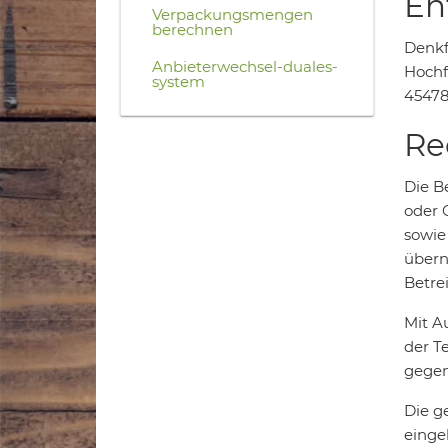
En
Verpackungsmengen
berechnen
Denkf
Anbieterwechsel-duales-
Hochfe
system
45478
Re
Die B
oder G
sowie
übern
Betre
Mit A
der T
gegen
Die g
einge