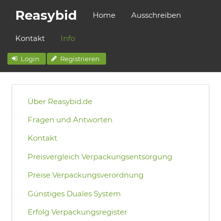
Reasybid
Home
Ausschreiben
Kontakt
Info
Login
Registrieren
Über Reasybid.de
Fragen und Antworten
Kontakt
Preisvergleich Verpackungsentsorgung
Preise Verpackungsverordnung
Günstiges Duales System
Erfolg Verpackungsregister