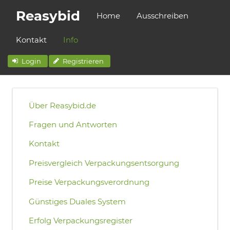
Reasybid
Home
Ausschreiben
Kontakt
Info
Login
Registrieren
Über Reasybid.de
Fragen und Antworten
Kontakt
Preisvergleich Verpackungsentsorgung
Preise Verpackungsverordnung
Günstiges Duales System
Erfolg Verpackungsregister