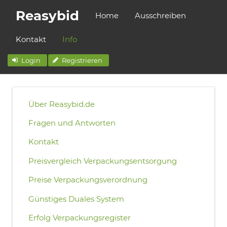
Reasybid
Home
Ausschreiben
Kontakt
Info
Login
Registrieren
Über Reasybid.de
Fragen und Antworten
Kontakt
Preisvergleich Verpackungsentsorgung
Preise Verpackungsverordnung
Günstiges Duales System
Erfolg Verpackungsregister